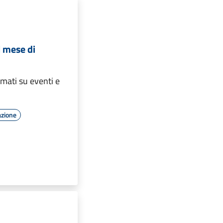
l mese di
rmati su eventi e
azione