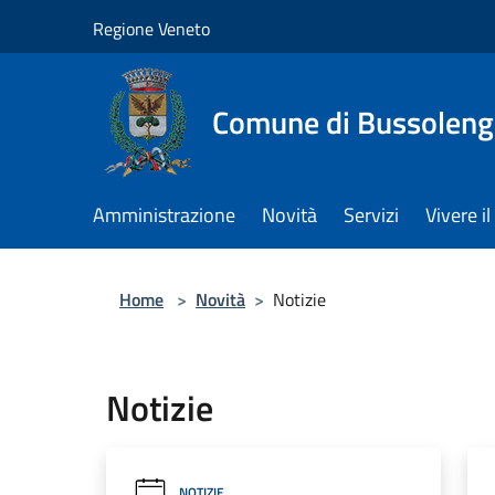
Salta al contenuto principale
Regione Veneto
Comune di Bussolen
Amministrazione
Novità
Servizi
Vivere 
Home
>
Novità
>
Notizie
Notizie
NOTIZIE