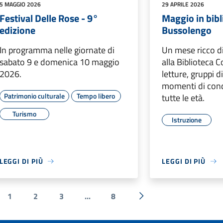
5 MAGGIO 2026
29 APRILE 2026
Festival Delle Rose - 9°
Maggio in bibl
edizione
Bussolengo
In programma nelle giornate di
Un mese ricco d
sabato 9 e domenica 10 maggio
alla Biblioteca 
2026.
letture, gruppi di
momenti di cond
Patrimonio culturale
Tempo libero
tutte le età.
Turismo
Istruzione
LEGGI DI PIÙ
LEGGI DI PIÙ
1
2
3
...
8
a precedente
Successiva »