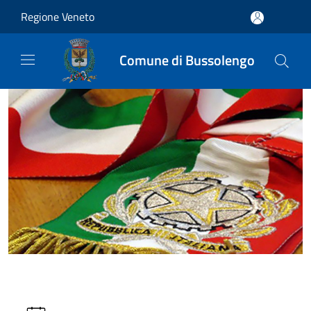
Salta al contenuto principale
Regione Veneto
Comune di Bussolengo