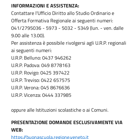
INFORMAZIONI E ASSISTENZA:
Contattare l'Ufficio Diritto allo Studio Ordinario e
Offerta Formativa Regionale ai seguenti numeri:
041/2795036 - 5973 - 5032 - 5349 (lun. - ven. dalle
9.00 alle 13.00).
Per assistenza è possibile rivolgersi agli U.R.P. regionali
ai seguenti numeri:
U.R.P. Belluno: 0437 946262
U.R.P. Padova: 049 8778163
U.R.P. Rovigo: 0425 397422
U.R.P. Treviso: 0422 657575
U.R.P. Verona: 045 8676636
U.R.P. Vicenza: 0444 337985
oppure alle Istituzioni scolastiche o ai Comuni.
PRESENTAZIONE DOMANDE ESCLUSIVAMENTE VIA
WEB:
https://buonascuola.regione.veneto.it