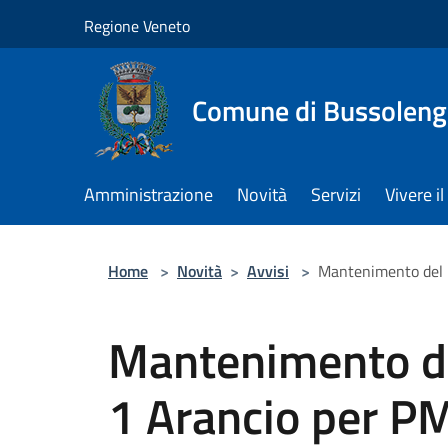
Salta al contenuto principale
Regione Veneto
Comune di Bussolen
Amministrazione
Novità
Servizi
Vivere 
Home
>
Novità
>
Avvisi
>
Mantenimento del L
Mantenimento del
1 Arancio per P