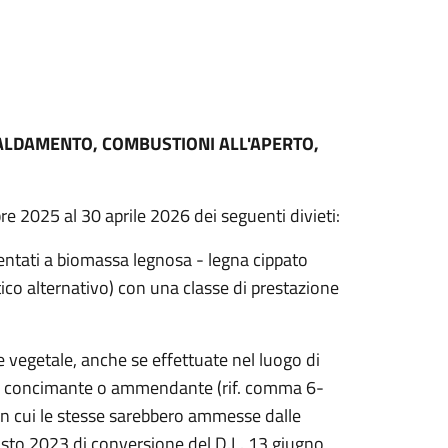
ISCALDAMENTO, COMBUSTIONI ALL'APERTO,
obre 2025 al 30 aprile 2026 dei seguenti divieti:
imentati a biomassa legnosa - legna cippato
ico alternativo) con una classe di prestazione
le vegetale, anche se effettuate nel luogo di
nza concimante o ammendante (rif. comma 6-
 in cui le stesse sarebbero ammesse dalle
gosto 2023 di conversione del D.L. 13 giugno