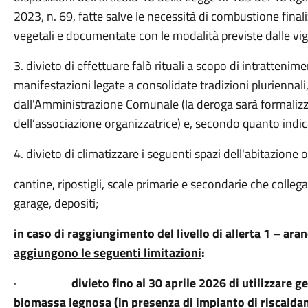
2023, n. 69, fatte salve le necessità di combustione finaliz
vegetali e documentate con le modalità previste dalle vi
3. divieto di effettuare falò rituali a scopo di intratteni
manifestazioni legate a consolidate tradizioni pluriennali
dall'Amministrazione Comunale (la deroga sarà formalizza
dell’associazione organizzatrice) e, secondo quanto indi
4. divieto di climatizzare i seguenti spazi dell'abitazion
cantine, ripostigli, scale primarie e secondarie che colleg
garage, depositi;
in caso di raggiungimento del livello di allerta 1 – aranc
aggiungono le seguenti limitazioni
:
·
divieto fino al 30 aprile 2026 di utilizzare 
biomassa legnosa (in presenza di impianto di riscaldam