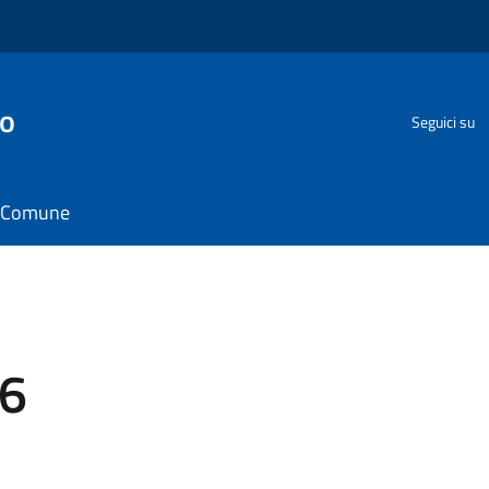
go
Seguici su
il Comune
6