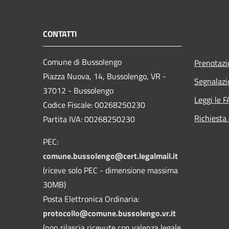
CONTATTI
Comune di Bussolengo
Prenotaz
Piazza Nuova, 14, Bussolengo, VR -
Segnalazi
37012 - Bussolengo
Leggi le 
Codice Fiscale: 00268250230
Richiesta
Partita IVA: 00268250230
PEC:
comune.bussolengo@cert.legalmail.it
(riceve solo PEC - dimensione massima
30MB)
Posta Elettronica Ordinaria:
protocollo@comune.bussolengo.vr.it
(non rilascia ricevute con valenza legale