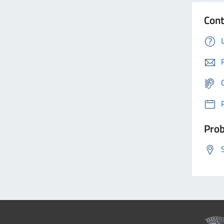
Cont
Prob