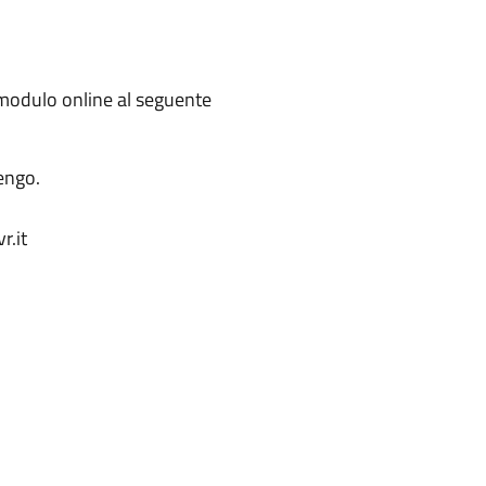
e modulo online al seguente
lengo.
r.it