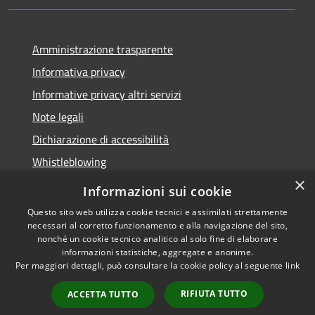
Amministrazione trasparente
Informativa privacy
Informative privacy altri servizi
Note legali
Dichiarazione di accessibilità
Whistleblowing
×
Informazioni sui cookie
Questo sito web utilizza cookie tecnici e assimilati strettamente
necessari al corretto funzionamento e alla navigazione del sito,
RSS
Copyright © 2026 • Comune di
nonché un cookie tecnico analitico al solo fine di elaborare
Accessibilità
Bussolengo • Powered by
informazioni statistiche, aggregate e anonime.
Privacy
Municipium
Accesso
•
Per maggiori dettagli, può consultare la cookie policy al seguente
link
Cookie
redazione
RIFIUTA TUTTO
ACCETTA TUTTO
Mappa del sito