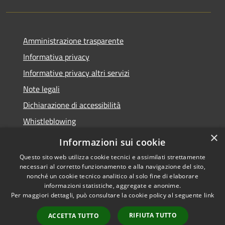
Amministrazione trasparente
Informativa privacy
Informative privacy altri servizi
Note legali
Dichiarazione di accessibilità
Whistleblowing
×
Informazioni sui cookie
Questo sito web utilizza cookie tecnici e assimilati strettamente
necessari al corretto funzionamento e alla navigazione del sito,
RSS
Copyright © 2026 • Comune di
nonché un cookie tecnico analitico al solo fine di elaborare
Accessibilità
Bussolengo • Powered by
informazioni statistiche, aggregate e anonime.
Privacy
Municipium
Accesso
•
Per maggiori dettagli, può consultare la cookie policy al seguente
link
Cookie
redazione
RIFIUTA TUTTO
ACCETTA TUTTO
Mappa del sito