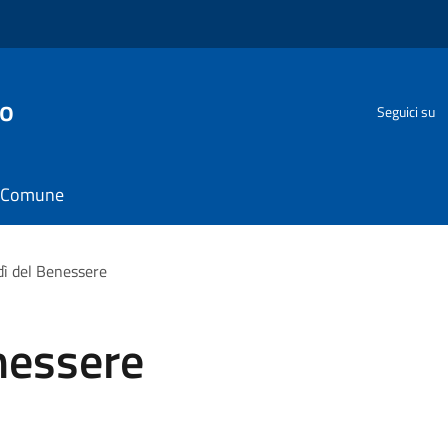
go
Seguici su
il Comune
dì del Benessere
nessere