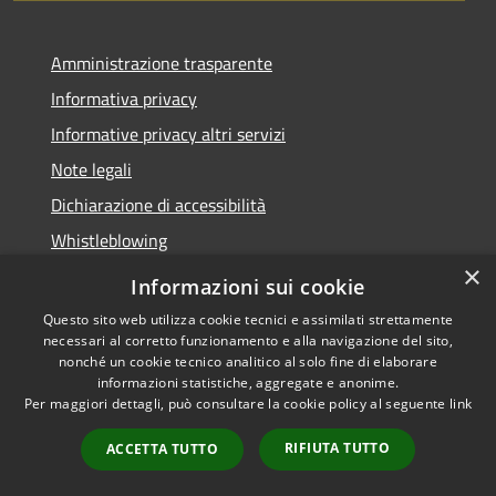
Amministrazione trasparente
Informativa privacy
Informative privacy altri servizi
Note legali
Dichiarazione di accessibilità
Whistleblowing
×
Informazioni sui cookie
Questo sito web utilizza cookie tecnici e assimilati strettamente
necessari al corretto funzionamento e alla navigazione del sito,
RSS
Copyright © 2026 • Comune di
nonché un cookie tecnico analitico al solo fine di elaborare
Accessibilità
Bussolengo • Powered by
informazioni statistiche, aggregate e anonime.
Privacy
Municipium
Accesso
•
Per maggiori dettagli, può consultare la cookie policy al seguente
link
Cookie
redazione
RIFIUTA TUTTO
ACCETTA TUTTO
Mappa del sito