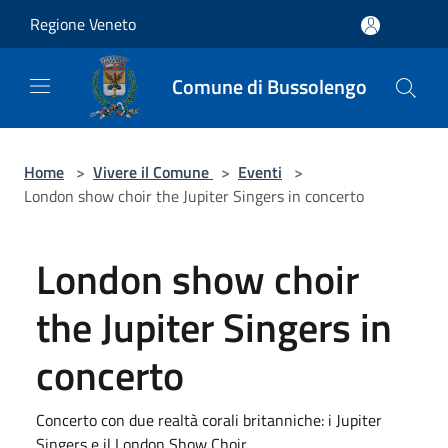
Salta al contenuto principale
Regione Veneto
Comune di Bussolengo
Home
>
Vivere il Comune
>
Eventi
>
London show choir the Jupiter Singers in concerto
London show choir
the Jupiter Singers in
concerto
Concerto con due realtà corali britanniche: i Jupiter
Singers e il London Show Choir.