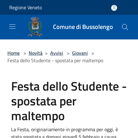
Salta al contenuto principale
Regione Veneto
Comune di Bussolengo
Home
>
Novità
>
Avvisi
>
Giovani
>
Festa dello Studente - spostata per maltempo
Festa dello Studente -
spostata per
maltempo
La Festa, originariamente in programma per oggi, è
stata spostata a domani giovedì 5 febbraio a causa