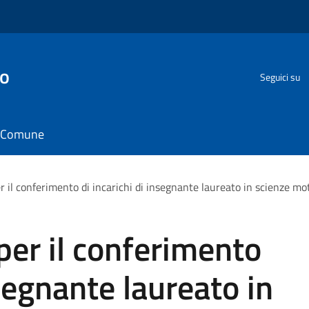
go
Seguici su
il Comune
r il conferimento di incarichi di insegnante laureato in scienze mot
per il conferimento
nsegnante laureato in