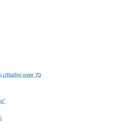
i cittadini over 70
io"
i