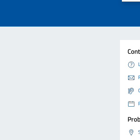
Cont
Prob