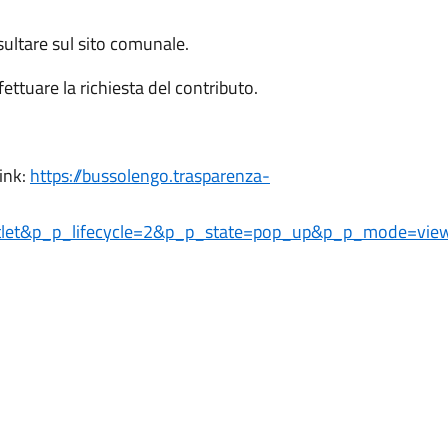
sultare sul sito comunale.
fettuare la richiesta del contributo.
link:
https://bussolengo.trasparenza-
rtlet&p_p_lifecycle=2&p_p_state=pop_up&p_p_mode=view&p