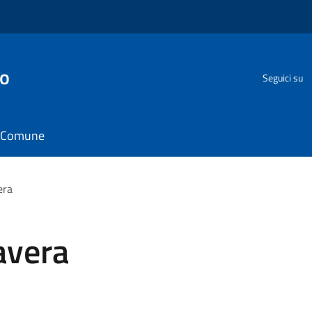
go
Seguici su
il Comune
era
avera