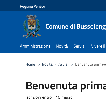
Salta al contenuto principale
Regione Veneto
Comune di Bussolen
Amministrazione
Novità
Servizi
Vivere 
Home
>
Novità
>
Avvisi
>
Benvenuta primav
Benvenuta prim
Iscrizioni entro il 10 marzo