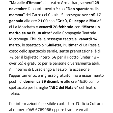
“Maladie d’Amour”
del teatro Armathan,
venerdì 29
novembre
l’appuntamento è con
“Non sparate sulla
mamma”
del Carro dei Comici. Si prosegue
venerdì 17
gennaio
alle ore 21:00 con
“Grisù, Giuseppe e Maria”
di La Moscheta e
venerdì 28 febbraio
con
“Morto un
marito se ne fa un altro”
della Compagnia Teatrale
Micromega. Chiude la rassegna teatrale,
venerdì 14
marzo
, lo spettacolo
“Giulietta, l’ultima”
di La Resela. Il
costo dello spettacolo serale, senza prenotazione, è di
7€ per il biglietto intero, 5€ per il ridotto (under 18 -
over 65) e gratuito per le persone diversamente abili.
All’interno di Bussolengo a Teatro, fa eccezione
l’appuntamento, a ingresso gratuito fino a esaurimento
posti, di
domenica 29 dicembre
alle ore 16:30 con lo
spettacolo per famiglie
“ABC del Natale”
del Teatro
Telaio.
Per informazioni è possibile contattare l’Ufficio Cultura
al numero 045 6769966 oppure tramite email