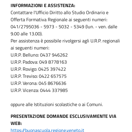
INFORMAZIONI E ASSISTENZA:
Contattare l'Ufficio Diritto allo Studio Ordinario e
Offerta Formativa Regionale ai seguenti numeri:
041/2795036 - 5973 - 5032 - 5349 (lun. - ven. dalle
9.00 alle 13.00).
Per assistenza è possibile rivolgersi agli U.R.P. regionali
ai seguenti numeri:
U.R.P. Belluno: 0437 946262
U.R.P. Padova: 049 8778163
U.R.P. Rovigo: 0425 397422
U.R.P. Treviso: 0422 657575
U.R.P. Verona: 045 8676636
U.R.P. Vicenza: 0444 337985
oppure alle Istituzioni scolastiche o ai Comuni.
PRESENTAZIONE DOMANDE ESCLUSIVAMENTE VIA
WEB:
https://buonascuola.regione.veneto.it