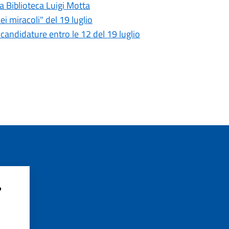
la Biblioteca Luigi Motta
dei miracoli" del 19 luglio
 candidature entro le 12 del 19 luglio
?