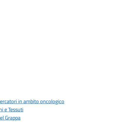
cercatori in ambito oncologico
i e Tessuti
del Grappa