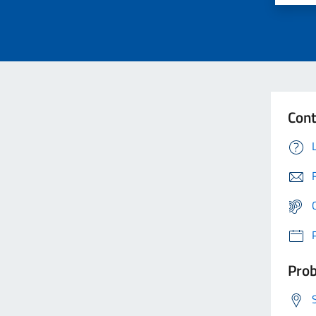
Cont
Prob