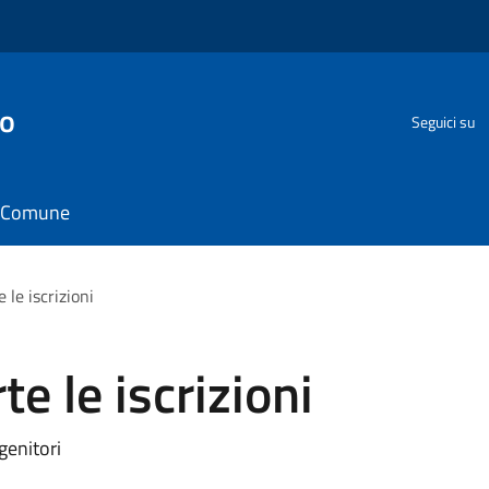
go
Seguici su
il Comune
 le iscrizioni
te le iscrizioni
genitori