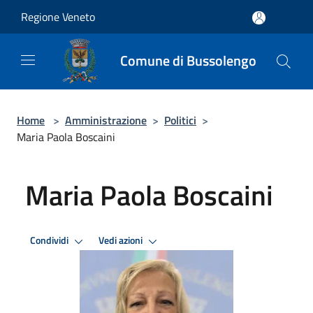
Salta al contenuto principale
Regione Veneto
Comune di Bussolengo
Home
>
Amministrazione
>
Politici
>
Maria Paola Boscaini
Maria Paola Boscaini
Condividi
Vedi azioni