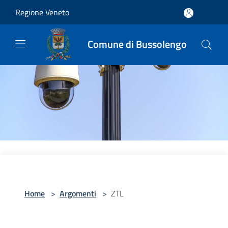
Salta al contenuto principale
Regione Veneto
Comune di Bussolengo
Home
>
Argomenti
>
ZTL