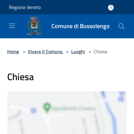
Salta al contenuto principale
Regione Veneto
Comune di Bussolengo
Home
>
Vivere il Comune
>
Luoghi
>
Chiesa
Chiesa