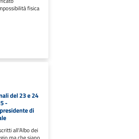
ificato
possibilità fisica
nali del 23 e 24
5 -
presidente di
ale
scritti all'Albo dei
ggio ma che siano