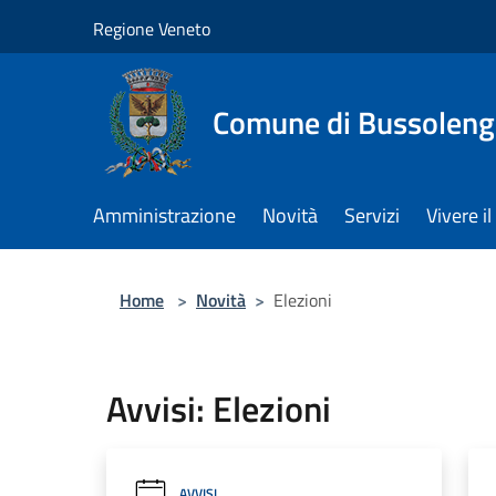
Salta al contenuto principale
Regione Veneto
Comune di Bussolen
Amministrazione
Novità
Servizi
Vivere 
Home
>
Novità
>
Elezioni
Avvisi: Elezioni
AVVISI