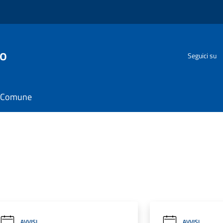
go
Seguici su
il Comune
AVVISI
AVVISI