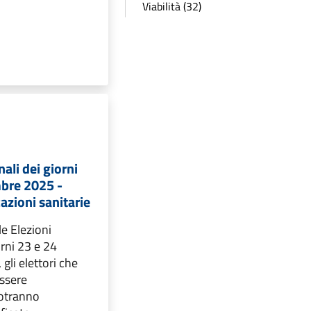
Viabilità (32)
ali dei giorni
bre 2025 -
cazioni sanitarie
le Elezioni
orni 23 e 24
li elettori che
essere
otranno