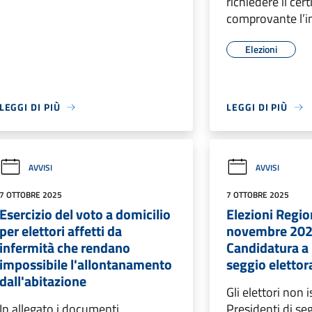
richiedere il cert
comprovante l’im
Elezioni
LEGGI DI PIÙ
LEGGI DI PIÙ
AVVISI
AVVISI
7 OTTOBRE 2025
7 OTTOBRE 2025
Esercizio del voto a domicilio
Elezioni Regio
per elettori affetti da
novembre 202
infermità che rendano
Candidatura a 
impossibile l'allontanamento
seggio elettor
dall'abitazione
Gli elettori non i
In allegato i documenti.
Presidenti di se