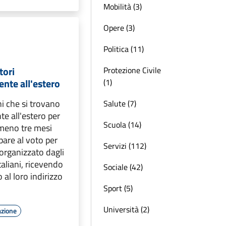
Mobilità (3)
Opere (3)
Politica (11)
tori
Protezione Civile
te all'estero
(1)
ani che si trovano
Salute (7)
 all'estero per
Scuola (14)
lmeno tre mesi
are al voto per
Servizi (112)
organizzato dagli
italiani, ricevendo
Sociale (42)
 al loro indirizzo
Sport (5)
Università (2)
azione