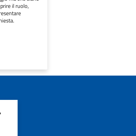
prire il ruolo,
presentare
hiesta.
?