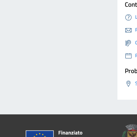
Cont
Prob