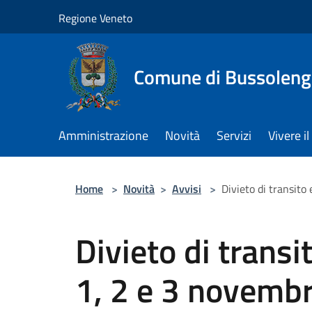
Salta al contenuto principale
Regione Veneto
Comune di Bussolen
Amministrazione
Novità
Servizi
Vivere 
Home
>
Novità
>
Avvisi
>
Divieto di transito
Divieto di transi
1, 2 e 3 novembr