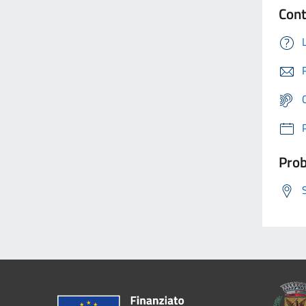
Cont
Prob