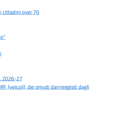
i cittadini over 70
io"
i
.s. 2026-27
R, (veicoli), dei privati danneggiati dagli