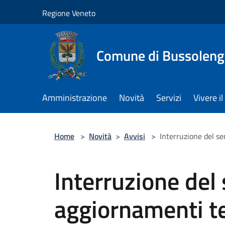
Salta al contenuto principale
Regione Veneto
Comune di Bussolen
Amministrazione
Novità
Servizi
Vivere 
Home
>
Novità
>
Avvisi
>
Interruzione del se
Interruzione del
aggiornamenti tec