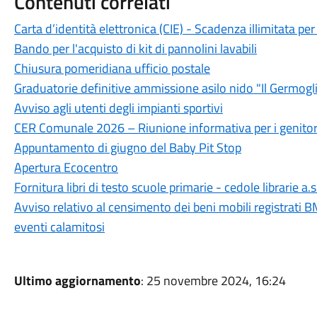
Contenuti correlati
Carta d’identità elettronica (CIE) - Scadenza illimitata per 
Bando per l'acquisto di kit di pannolini lavabili
Chiusura pomeridiana ufficio postale
Graduatorie definitive ammissione asilo nido "Il Germogl
Avviso agli utenti degli impianti sportivi
CER Comunale 2026 – Riunione informativa per i genitor
Appuntamento di giugno del Baby Pit Stop
Apertura Ecocentro
Fornitura libri di testo scuole primarie - cedole librarie a
Avviso relativo al censimento dei beni mobili registrati BM
eventi calamitosi
Ultimo aggiornamento
: 25 novembre 2024, 16:24