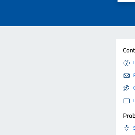
Cont
Prob