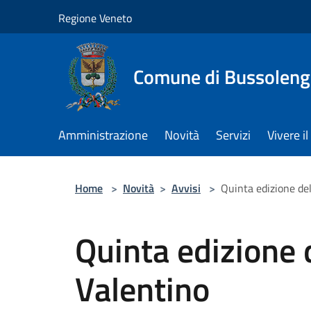
Salta al contenuto principale
Regione Veneto
Comune di Bussolen
Amministrazione
Novità
Servizi
Vivere 
Home
>
Novità
>
Avvisi
>
Quinta edizione de
Quinta edizione 
Valentino