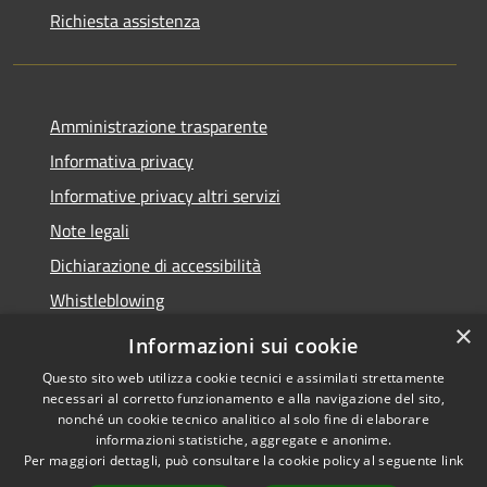
Richiesta assistenza
Amministrazione trasparente
Informativa privacy
Informative privacy altri servizi
Note legali
Dichiarazione di accessibilità
Whistleblowing
×
Informazioni sui cookie
Questo sito web utilizza cookie tecnici e assimilati strettamente
necessari al corretto funzionamento e alla navigazione del sito,
RSS
Copyright © 2026 • Comune di
nonché un cookie tecnico analitico al solo fine di elaborare
Accessibilità
Bussolengo • Powered by
informazioni statistiche, aggregate e anonime.
Privacy
Municipium
Accesso
•
Per maggiori dettagli, può consultare la cookie policy al seguente
link