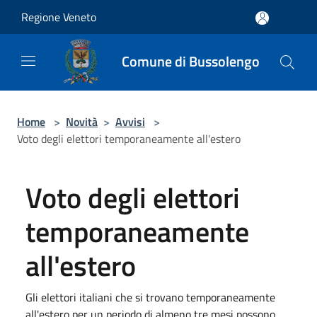
Salta al contenuto principale
Regione Veneto
Comune di Bussolengo
Home
>
Novità
>
Avvisi
>
Voto degli elettori temporaneamente all'estero
Voto degli elettori
temporaneamente
all'estero
Gli elettori italiani che si trovano temporaneamente
all'estero per un periodo di almeno tre mesi possono